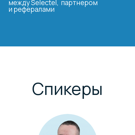
Ваш доход
растет вместе
с Selectel
Selectel — ведущий независимый
провайдер сервисов IT-
инфраструктуры в России.
Проектируем и строим дата-
центры, создаем экосистему
сервисов из 50+ продуктов,
за каждым из которых стоят опыт
и экспертиза 1100+ сотрудников.
Подробнее →