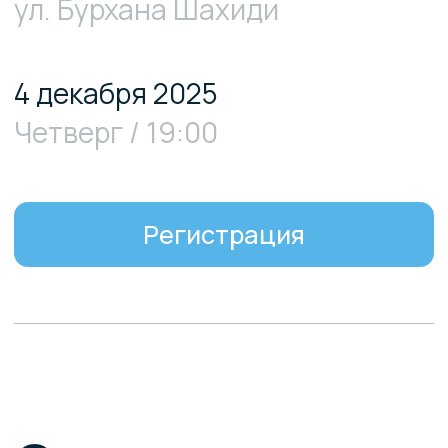
Проводим бизнес-ужин
для представителей
IT-сообщества вашего
города
Поделимся новостями продуктов
и расскажем о форматах
партнерства, которые помогут
зарабатывать вместе с нами.
Регистрация