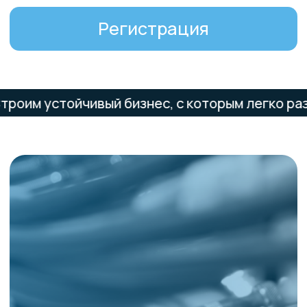
Решайте задачи клиентов
на базе IT-
инфраструктуры Selectel.
Получайте партнерское
устойчивый бизнес, с которым легко развиват
вознаграждение все
время, пока заказчик
использует продукты
компании.
Екатеринбург
ул. Горького