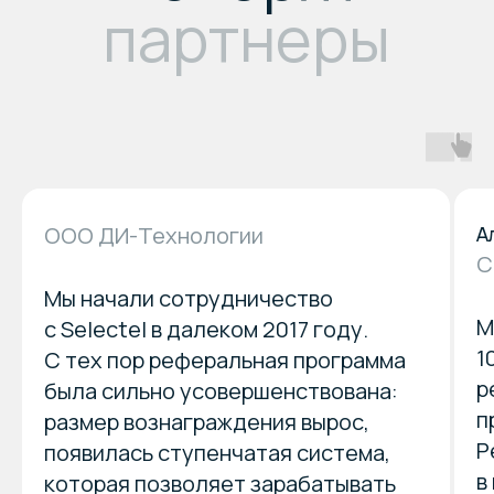
ООО ДИ-Технологии
А
С
Мы начали сотрудничество
М
с Selectel в далеком 2017 году.
1
С тех пор реферальная программа
р
была сильно усовершенствована:
п
размер вознаграждения вырос,
Р
появилась ступенчатая система,
в
которая позволяет зарабатывать