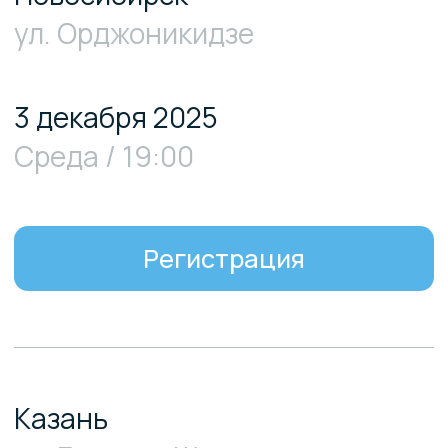
Серверы.
Облако.
Дата-центры.
Selectel — ведущий провайдер IT-
инфраструктуры. Создаем продукты,
с которыми IT-компаниям легко
масштабироваться.